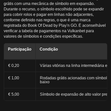
grátis com uma mecânica de símbolo em expansão.
Durante o recurso, o símbolo escolhido pode se expandir
para cobrir rolos e pagar em linhas não adjacentes,
conforme definido nas regras, o que é uma marca
registrada do Book Of Dead by Play'n GO. É aconselhável
verificar a tabela de pagamentos na Vulkanbet para
valores de símbolos e condições específicas.
Participação
Condição
€ 0,20
Várias vitórias na linha intermediária 
€ 1,00
Rodadas grátis acionadas com símbolo 
baixo
€ 5,00
Símbolo de expansão de alto valor preen