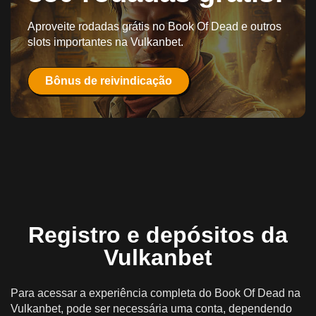
Aproveite rodadas grátis no Book Of Dead e outros
slots importantes na Vulkanbet.
Bônus de reivindicação
Registro e depósitos da
Vulkanbet
Para acessar a experiência completa do Book Of Dead na
Vulkanbet, pode ser necessária uma conta, dependendo