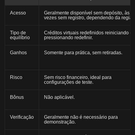
Acesso
Geralmente disponível sem depósito, às
vezes sem registro, dependendo da região
Tipo de
Créditos virtuais redefinidos reiniciando o
equilíbrio
pressionando redefinir.
Ganhos
Somente para prática, sem retiradas.
Risco
Sem risco financeiro, ideal para
configurações de teste.
Bônus
Não aplicável.
Verificação
Geralmente não é necessário para
demonstração.