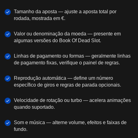
Tamanho da aposta — ajuste a aposta total por
rodada, mostrada em €.
Valor ou denominação da moeda — presente em
algumas versões do Book Of Dead Slot.
Linhas de pagamento ou formas — geralmente linhas
de pagamento fixas, verifique o painel de regras.
Reprodução automática — define um número
específico de giros e regras de parada opcionais.
Velocidade de rotação ou turbo — acelera animações
quando suportado.
Som e música — alterne volume, efeitos e faixas de
fundo.