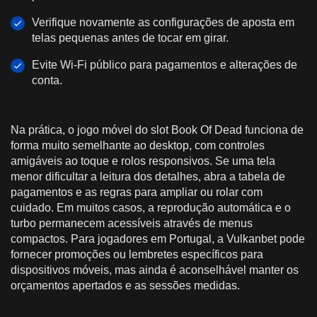
Verifique novamente as configurações de aposta em
telas pequenas antes de tocar em girar.
Evite Wi-Fi público para pagamentos e alterações de
conta.
Na prática, o jogo móvel do slot Book Of Dead funciona de
forma muito semelhante ao desktop, com controles
amigáveis ao toque e rolos responsivos. Se uma tela
menor dificultar a leitura dos detalhes, abra a tabela de
pagamentos e as regras para ampliar ou rolar com
cuidado. Em muitos casos, a reprodução automática e o
turbo permanecem acessíveis através de menus
compactos. Para jogadores em Portugal, a Vulkanbet pode
fornecer promoções ou lembretes específicos para
dispositivos móveis, mas ainda é aconselhável manter os
orçamentos apertados e as sessões medidas.