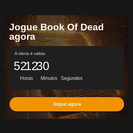
Jogue Book Of Dead
agora
A oferta é válida:
52
12
28
Horas
Minutos
Segundos
Jogue agora