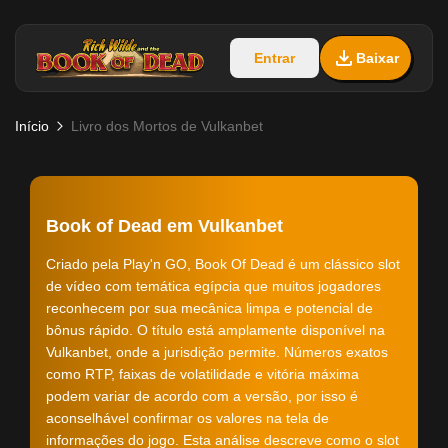
Entrar
Baixar
Início
Livro dos Mortos de Vulkanbet
Book of Dead em Vulkanbet
Criado pela Play'n GO, Book Of Dead é um clássico slot
de vídeo com temática egípcia que muitos jogadores
reconhecem por sua mecânica limpa e potencial de
bônus rápido. O título está amplamente disponível na
Vulkanbet, onde a jurisdição permite. Números exatos
como RTP, faixas de volatilidade e vitória máxima
podem variar de acordo com a versão, por isso é
aconselhável confirmar os valores na tela de
informações do jogo. Esta análise descreve como o slot